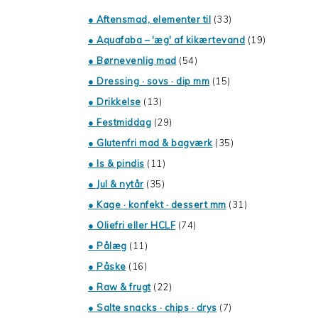
● Aftensmad, elementer til
(33)
● Aquafaba – 'æg' af kikærtevand
(19)
● Børnevenlig mad
(54)
● Dressing · sovs · dip mm
(15)
● Drikkelse
(13)
● Festmiddag
(29)
● Glutenfri mad & bagværk
(35)
● Is & pindis
(11)
● Jul & nytår
(35)
● Kage · konfekt · dessert mm
(31)
● Oliefri eller HCLF
(74)
● Pålæg
(11)
● Påske
(16)
● Raw & frugt
(22)
● Salte snacks · chips · drys
(7)