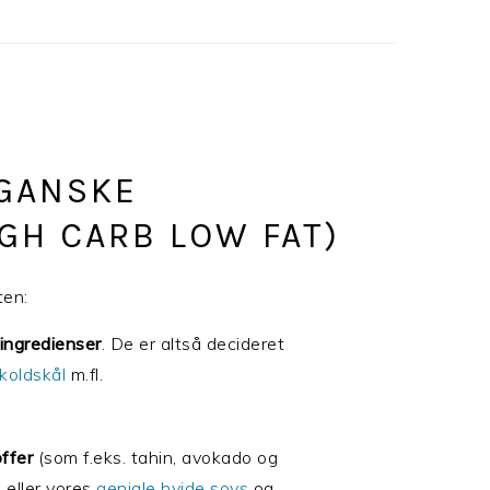
EGANSKE
IGH CARB LOW FAT)
ten:
 ingredienser
. De er altså decideret
koldskål
m.fl.
ffer
(som f.eks. tahin, avokado og
. eller vores
geniale hvide sovs
og