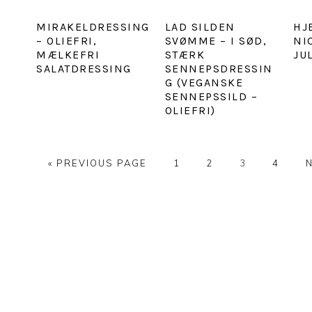
MIRAKELDRESSING
LAD SILDEN
HJ
– OLIEFRI,
SVØMME – I SØD,
NI
MÆLKEFRI
STÆRK
JU
SALATDRESSING
SENNEPSDRESSIN
G (VEGANSKE
SENNEPSSILD –
OLIEFRI)
«
GO
PREVIOUS PAGE
PAGE
1
PAGE
2
PAGE
3
PAGE
4
N
TO