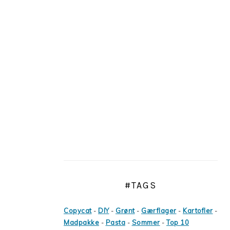
#TAGS
Copycat
-
DIY
-
Grønt
-
Gærflager
-
Kartofler
-
Madpakke
-
Pasta
-
Sommer
-
Top 10