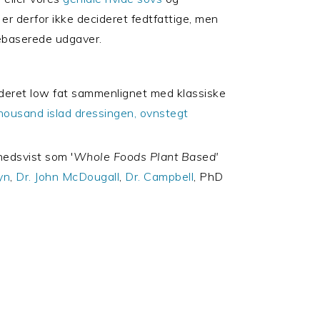
 er derfor ikke decideret fedtfattige, men
ebaserede udgaver.
cideret low fat sammenlignet med klassiske
housand islad dressingen,
ovnstegt
ghedsvist som '
Whole Foods Plant Based'
yn
,
Dr. John McDougall
,
Dr. Campbell
, PhD