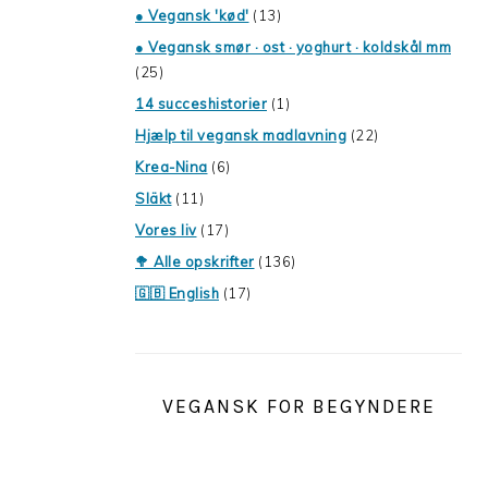
● Vegansk 'kød'
(13)
● Vegansk smør · ost · yoghurt · koldskål mm
(25)
14 succeshistorier
(1)
Hjælp til vegansk madlavning
(22)
Krea-Nina
(6)
Släkt
(11)
Vores liv
(17)
🥦 Alle opskrifter
(136)
🇬🇧 English
(17)
VEGANSK FOR BEGYNDERE