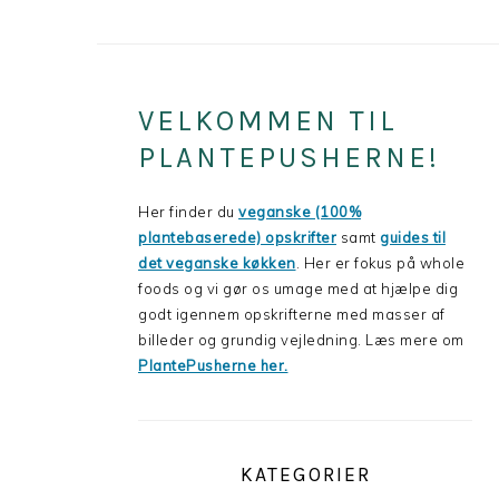
PRIMARY
VELKOMMEN TIL
SIDEBAR
PLANTEPUSHERNE!
Her finder du
veganske (100%
plantebaserede) opskrifter
samt
guides til
det veganske køkken
. Her er fokus på whole
foods og vi gør os umage med at hjælpe dig
godt igennem opskrifterne med masser af
billeder og grundig vejledning. Læs mere om
PlantePusherne her.
KATEGORIER