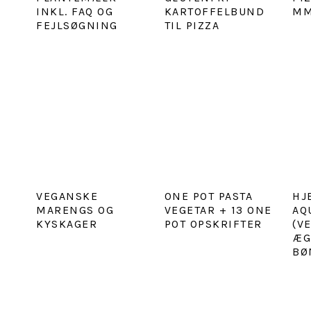
INKL. FAQ OG
KARTOFFELBUND
MM
FEJLSØGNING
TIL PIZZA
VEGANSKE
ONE POT PASTA
HJ
MARENGS OG
VEGETAR + 13 ONE
AQ
KYSKAGER
POT OPSKRIFTER
(V
ÆG
BØ