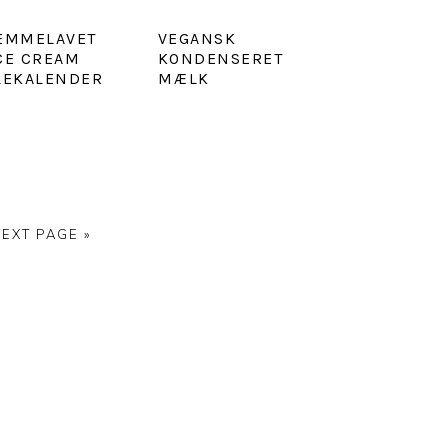
EMMELAVET
VEGANSK
CE CREAM
KONDENSERET
LEKALENDER
MÆLK
GO
EXT PAGE »
TO