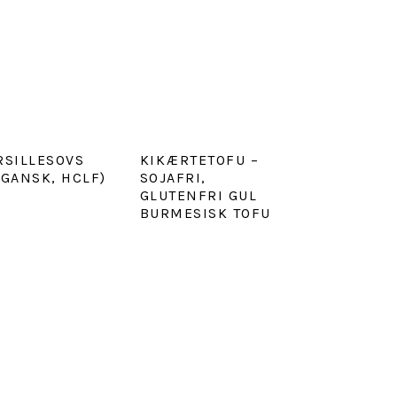
RSILLESOVS
KIKÆRTETOFU –
EGANSK, HCLF)
SOJAFRI,
GLUTENFRI GUL
BURMESISK TOFU