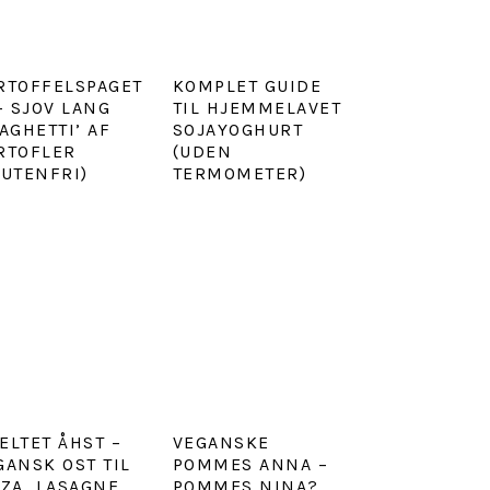
RTOFFELSPAGET
KOMPLET GUIDE
 – SJOV LANG
TIL HJEMMELAVET
PAGHETTI’ AF
SOJAYOGHURT
RTOFLER
(UDEN
LUTENFRI)
TERMOMETER)
ELTET ÅHST –
VEGANSKE
GANSK OST TIL
POMMES ANNA –
ZZA, LASAGNE
POMMES NINA?