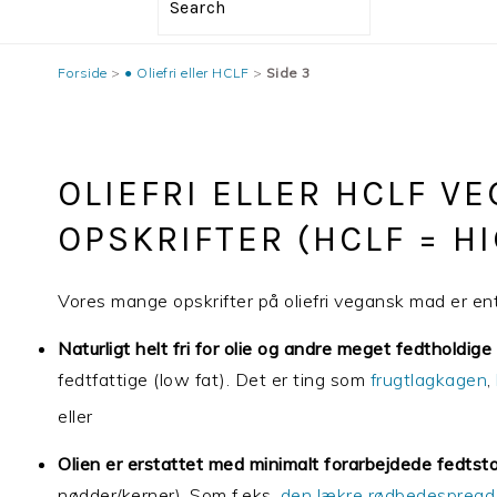
Search
Forside
>
● Oliefri eller HCLF
>
Side 3
OLIEFRI ELLER HCLF V
OPSKRIFTER (HCLF = H
Vores mange opskrifter på oliefri vegansk mad er en
Naturligt helt fri for olie og andre meget fedtholdige
fedtfattige (low fat). Det er ting som
frugtlagkagen
,
eller
Olien er erstattet med minimalt forarbejdede fedtsto
nødder/kerner). Som f.eks.
den lækre rødbedespread