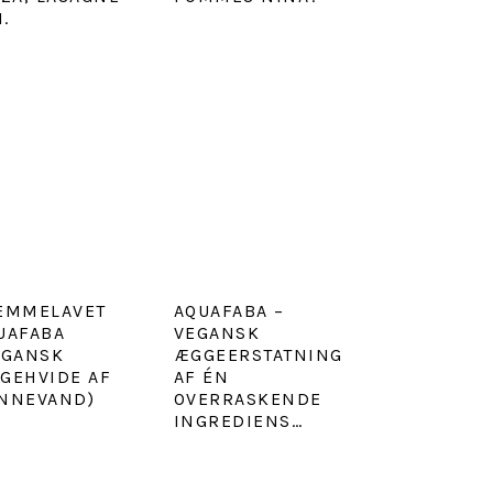
.
EMMELAVET
AQUAFABA –
UAFABA
VEGANSK
EGANSK
ÆGGEERSTATNING
GEHVIDE AF
AF ÉN
NNEVAND)
OVERRASKENDE
INGREDIENS…