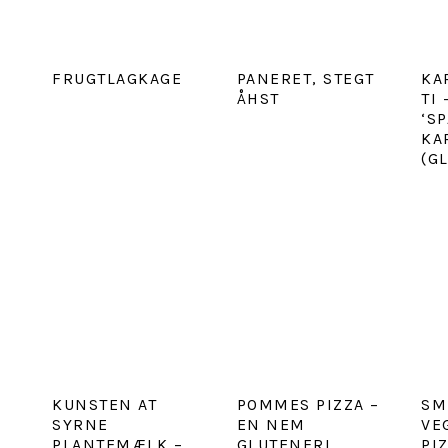
FRUGTLAGKAGE
PANERET, STEGT
KA
ÅHST
TI
‘S
KA
(G
KUNSTEN AT
POMMES PIZZA –
SM
SYRNE
EN NEM
VE
PLANTEMÆLK –
GLUTENFRI
PI