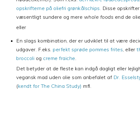
opskrifterne på oliefri grønkålschips.
Disse opskrifter
væsentligt sundere og mere
whole foods
end de oli
eller
En slags kombination, der er udviklet til at være de
udgaver. F.eks.
perfekt sprøde pommes frites
, eller
t
broccoli
og
creme fraiche
.
Det betyder at de fleste kan indgå dagligt eller lejli
vegansk mad uden olie som anbefalet af
Dr. Esselst
(
kendt for The China Study)
mfl.