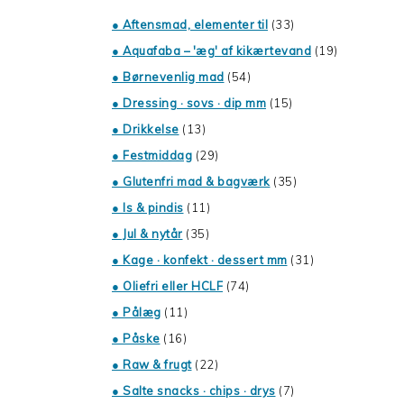
● Aftensmad, elementer til
(33)
● Aquafaba – 'æg' af kikærtevand
(19)
● Børnevenlig mad
(54)
● Dressing · sovs · dip mm
(15)
● Drikkelse
(13)
● Festmiddag
(29)
● Glutenfri mad & bagværk
(35)
● Is & pindis
(11)
● Jul & nytår
(35)
● Kage · konfekt · dessert mm
(31)
● Oliefri eller HCLF
(74)
● Pålæg
(11)
● Påske
(16)
● Raw & frugt
(22)
● Salte snacks · chips · drys
(7)