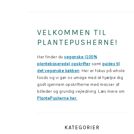
PRIMARY
VELKOMMEN TIL
SIDEBAR
PLANTEPUSHERNE!
Her finder du
veganske (100%
plantebaserede) opskrifter
samt
guides til
det veganske køkken
. Her er fokus på whole
foods og vi gør os umage med at hjælpe dig
godt igennem opskrifterne med masser af
billeder og grundig vejledning. Læs mere om
PlantePusherne her.
KATEGORIER