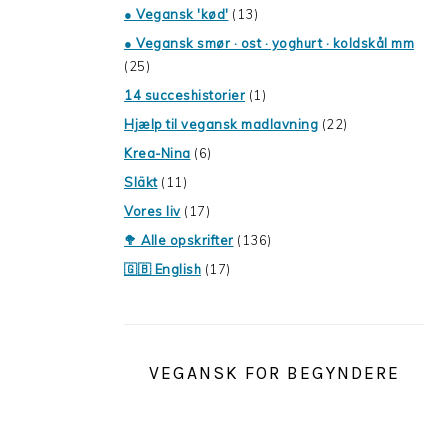
● Vegansk 'kød'
(13)
● Vegansk smør · ost · yoghurt · koldskål mm
(25)
14 succeshistorier
(1)
Hjælp til vegansk madlavning
(22)
Krea-Nina
(6)
Släkt
(11)
Vores liv
(17)
🥦 Alle opskrifter
(136)
🇬🇧 English
(17)
VEGANSK FOR BEGYNDERE