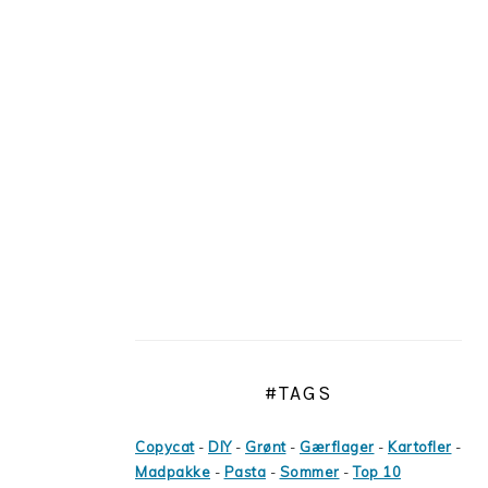
#TAGS
Copycat
-
DIY
-
Grønt
-
Gærflager
-
Kartofler
-
Madpakke
-
Pasta
-
Sommer
-
Top 10