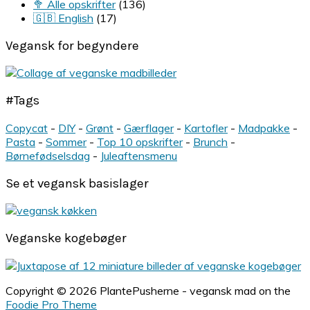
🥦 Alle opskrifter
(136)
🇬🇧 English
(17)
Vegansk for begyndere
#Tags
Copycat
-
DIY
-
Grønt
-
Gærflager
-
Kartofler
-
Madpakke
-
Pasta
-
Sommer
-
Top 10 opskrifter
-
Brunch
-
Børnefødselsdag
-
Juleaftensmenu
Se et vegansk basislager
Veganske kogebøger
Copyright © 2026 PlantePusherne - vegansk mad on the
Foodie Pro Theme