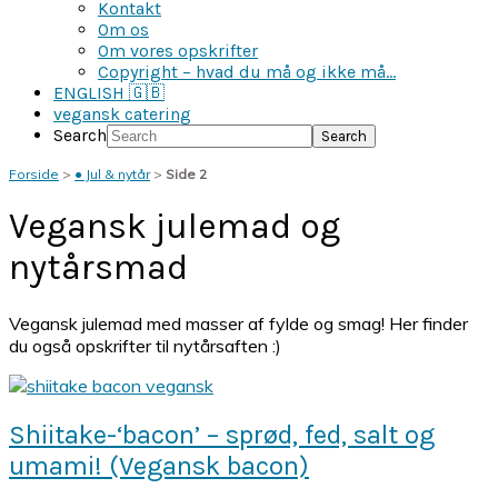
Kontakt
Om os
Om vores opskrifter
Copyright – hvad du må og ikke må…
ENGLISH 🇬🇧
vegansk catering
Search
Forside
>
● Jul & nytår
>
Side 2
Vegansk julemad og
nytårsmad
Vegansk julemad med masser af fylde og smag! Her finder
du også opskrifter til nytårsaften :)
Shiitake-‘bacon’ – sprød, fed, salt og
umami! (Vegansk bacon)