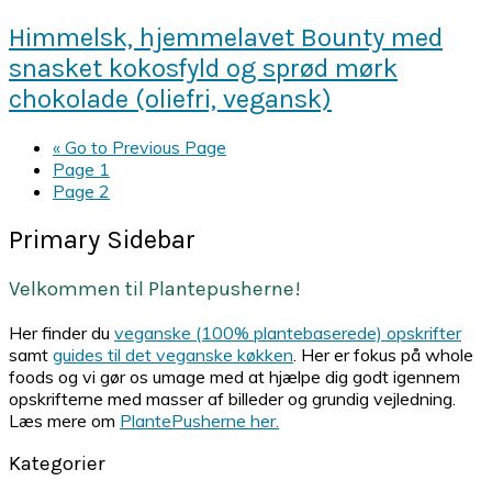
Himmelsk, hjemmelavet Bounty med
snasket kokosfyld og sprød mørk
chokolade (oliefri, vegansk)
«
Go to
Previous Page
Page
1
Page
2
Primary Sidebar
Velkommen til Plantepusherne!
Her finder du
veganske (100% plantebaserede) opskrifter
samt
guides til det veganske køkken
. Her er fokus på whole
foods og vi gør os umage med at hjælpe dig godt igennem
opskrifterne med masser af billeder og grundig vejledning.
Læs mere om
PlantePusherne her.
Kategorier