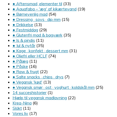
● Aftensmad, elementer til
(33)
● Aquafaba – 'æg' af kikærtevand
(19)
● Børnevenlig mad
(54)
● Dressing · sovs · dip mm
(15)
● Drikkelse
(13)
● Festmiddag
(29)
● Glutenfri mad & bagværk
(35)
● Is & pindis
(11)
● Jul & nytår
(35)
● Kage · konfekt · dessert mm
(31)
● Oliefri eller HCLF
(74)
● Pålæg
(11)
● Påske
(16)
● Raw & frugt
(22)
● Salte snacks · chips · drys
(7)
● Vegansk 'kød'
(13)
● Vegansk smør · ost · yoghurt · koldskål mm
(25)
14 succeshistorier
(1)
Hjælp til vegansk madlavning
(22)
Krea-Nina
(6)
Släkt
(11)
Vores liv
(17)