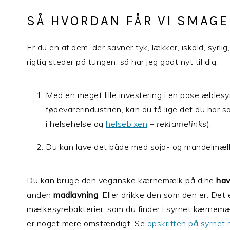
SÅ HVORDAN FÅR VI SMAG
Er du en af dem, der savner tyk, lækker, iskold, syrl
rigtig steder på tungen, så har jeg godt nyt til dig:
Med en meget lille investering i en pose æblesy
fødevarerindustrien, kan du få lige det du har s
i helsehelse og
helsebixen
–
reklamelinks
).
Du kan lave det både med soja- og mandelmæl
Du kan bruge den veganske kærnemælk på dine
hav
anden
madlavning
. Eller drikke den som den er. Det 
mælkesyrebakterier, som du finder i syrnet kærnemæl
er noget mere omstændigt. Se
opskriften på syrne