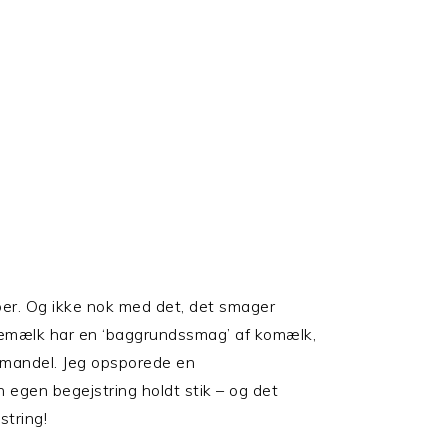
iber. Og ikke nok med det, det smager
emælk har en ‘baggrundssmag’ af komælk,
r mandel. Jeg opsporede en
egen begejstring holdt stik – og det
string!