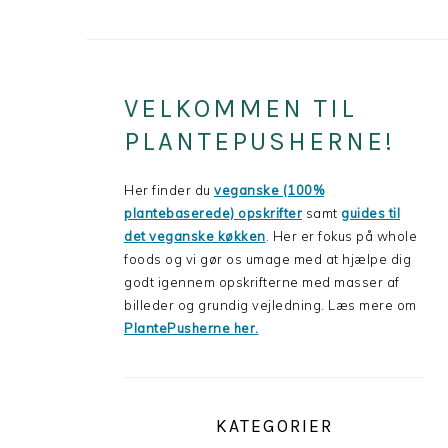
PRIMARY
VELKOMMEN TIL
SIDEBAR
PLANTEPUSHERNE!
Her finder du
veganske (100%
plantebaserede) opskrifter
samt
guides til
det veganske køkken
. Her er fokus på whole
foods og vi gør os umage med at hjælpe dig
godt igennem opskrifterne med masser af
billeder og grundig vejledning. Læs mere om
PlantePusherne her.
KATEGORIER