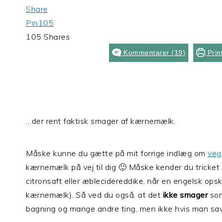
Share
Pin
105
105
Shares
Kommentarer (19)
Prin
…der rent faktisk smager af kærnemælk.
Måske kunne du gætte på mit forrige indlæg om
veg
kærnemælk på vej til dig 🙂 Måske kender du tricke
citronsaft eller æblecidereddike, når en engelsk ops
kærnemælk). Så ved du også, at det
ikke
smager
som
bagning og mange andre ting, men ikke hvis man sa