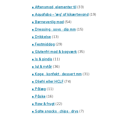
● Aftensmad, elementer til
(33)
● Aquafaba – 'æg' af kikærtevand
(19)
● Børnevenlig mad
(54)
● Dressing · sovs · dip mm
(15)
● Drikkelse
(13)
● Festmiddag
(29)
● Glutenfri mad & bagværk
(35)
● Is & pindis
(11)
● Jul & nytår
(36)
● Kage · konfekt · dessert mm
(31)
● Oliefri eller HCLF
(74)
● Pålæg
(11)
● Påske
(16)
● Raw & frugt
(22)
● Salte snacks · chips · drys
(7)