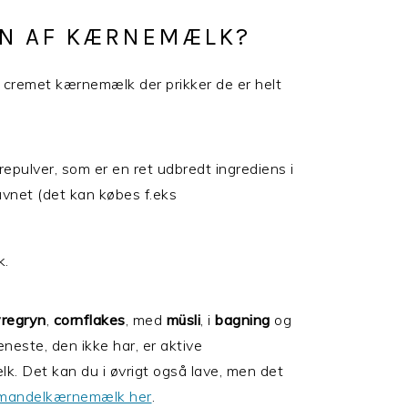
EN AF KÆRNEMÆLK?
ig, cremet kærnemælk der prikker de er helt
repulver, som er en ret udbredt ingrediens i
avnet (det kan købes f.eks
k.
regryn
,
cornflakes
, med
müsli
, i
bagning
og
eneste, den ikke har, er aktive
k. Det kan du i øvrigt også lave, men det
t mandelkærnemælk her
.