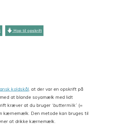
t
Hop til opskrift
ansk koldskål
, at der var en opskrift på
t med at blande soyamælk med lidt
krift kræver at du bruger
‘buttermilk’
(=
 kærnemælk. Den metode kan bruges til
vner at drikke kærnemælk.