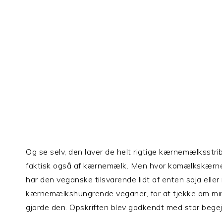
Og se selv, den laver de helt rigtige kærnemælksstr
faktisk også af kærnemælk. Men hvor komælkskærn
har den veganske tilsvarende lidt af enten soja elle
kærnemælkshungrende veganer, for at tjekke om min 
gjorde den. Opskriften blev godkendt med stor begej