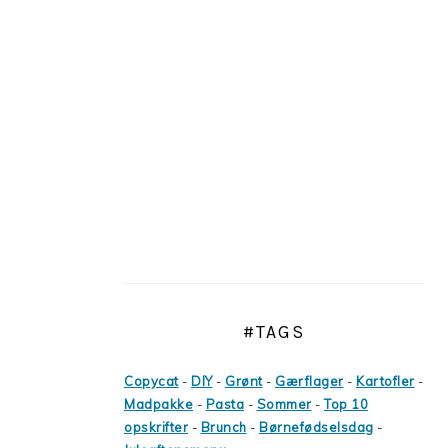
#TAGS
Copycat
-
DIY
-
Grønt
-
Gærflager
-
Kartofler
-
Madpakke
-
Pasta
-
Sommer
-
Top 10
opskrifter
-
Brunch
-
Børnefødselsdag
-